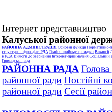
Інтернет представництво
Калуської районної держ
РАЙОННА АДМІНІСТРАЦІЯ
Основні функції
Нормативно-пр
структурні підрозділи РДА
Графік прийому громадян
Вакансії
Д
в РДА
Вимоги до звернення
Інтернет-приймальня
Соціальний 
Громадська рада
РАЙОННА РАДА
Голова
районної ради
Постійні ко
районної ради
Сесії райо