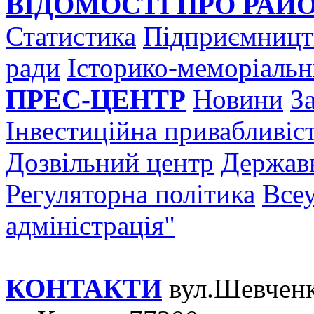
ВІДОМОСТІ ПРО РАЙ
Статистика
Підприємницт
ради
Історико-меморіальн
ПРЕС-ЦЕНТР
Новини
За
Інвестиційна привабливіс
Дозвільний центр
Державн
Регуляторна політика
Всеу
адміністрація"
КОНТАКТИ
вул.Шевченк