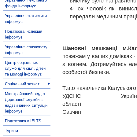
виклику було направлено 
фонду інформує
4- ох чоловік які винис
передали медичним праці
Управління статистики
інформує
Податкова інспекція
інформує
Управління соцзахисту
Шановні мешканці м.Ка
інформує
пожежам у ваших домівках -
Центр соціальних
з вогнем. Дотримуйтесь ел
служб для сім'ї, дітей
особистої безпеки.
та молоді інформує
Соціальний захист
Т.в.о начальника Калуськог
Міськрайонний відділ
УДСНС 
Державної служби з
област
надзвичайних ситуацій
Савчин
інформує
Подготовка к IELTS
Туризм