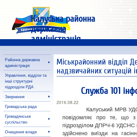
Калуська районна
державна
адміністрація
Районна державна
Міськрайонний відділ Д
адміністрація
надзвичайних ситуацій 
Управління, відділи та
інші структурні
підрозділи РДА
Служба 101 інф
Звернення
2016.08.22
Громадська рада
Калуський МРВ УДСНС в 
Громадянське
повідомляє про те, що з 
суспільство
підрозділом ДПРЧ-6 УДСНС в
Очищення влади
здійснено виїзди на гасі