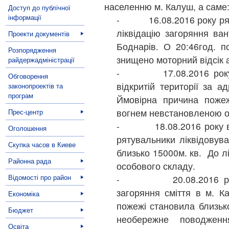
населенню м. Калуш, а саме
Доступ до публічної
інформації
- 16.08.2016 року ряту
ліквідацію загоряння ва
Проекти документів
Боднарів. О 20:46год. п
Розпорядження
знищено моторний відсік 
райдержадміністрації
- 17.08.2016 року ві
Обговорення
відкритій території за 
законопроектів та
програм
Ймовірна причина поже
вогнем невстановленою 
Прес-центр
- 18.08.2016 року в с
Оголошення
рятувальники ліквідову
Скупка часов в Киеве
близько 15000м. кв. До лі
Районна рада
особового складу.
Відомості про район
- 20.08.2016 року р
загоряння сміття в м. 
Економіка
пожежі становила близьк
Бюджет
необережне поводжен
Освіта