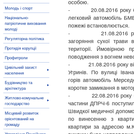
особою.
Молодь і спорт
- 20.08.2016 року близ
легковий автомобіль БМВ
Національно-
патріотичне виховання
пожежі встановлюється.
молоді
- 21.08.2016 року р
Регуляторна політика
загоряння сухої трави 
території. Ймовірною 
Протидія корупції
поводження з вогнем нев
Профитроли
- 21.08.2016 року від
Цивільний захист
Угринів. По вулиці Іван
населення
горів автомобіль Мерсе
Будівництво та
коротке замикання в мото
архітектура
- 22.08.2016 року о 00
Житлово-комунальне
частини ДПРЧ-6 поступил
господарство
Швидкої медичної допомог
Місцевий розвиток
по винесенню з кварт
орієнтований на
громаду
квартири за адресою м.К
Управління Пенсійного