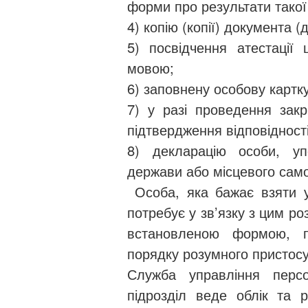
форми про результати такої
4) копію (копії) документа (
5) посвідчення атестації
мовою;
6) заповнену особову картк
7) у разі проведення закр
підтвердження відповідност
8) декларацію особи, уп
держави або місцевого само
Особа, яка бажає взяти уч
потребує у зв’язку з цим р
встановленою формою, п
порядку розумного пристос
Служба управління персо
підрозділ веде облік та 