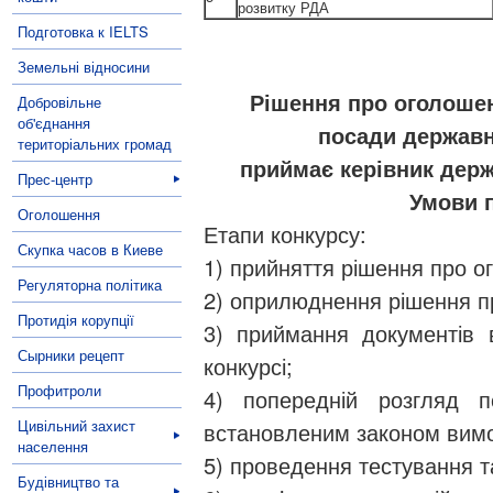
розвитку РДА
Подготовка к IELTS
Земельні відносини
Рішення про оголошен
Добровільне
об'єднання
посади державно
територіальних громад
приймає керівник держ
Прес-центр
Умови 
Оголошення
Етапи конкурсу:
Скупка часов в Киеве
1) прийняття рішення про о
Регуляторна політика
2) оприлюднення рішення п
Протидія корупції
3) приймання документів в
Сырники рецепт
конкурсі;
Профитроли
4) попередній розгляд п
Цивільний захист
встановленим законом вим
населення
5) проведення тестування т
Будівництво та