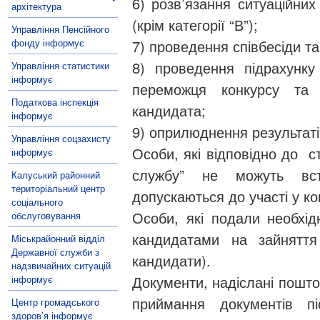
6) розв’язання ситуаційних
архітектура
(крім категорії “В”);
Управління Пенсійного
фонду інформує
7) проведення співбесіди та
8) проведення підрахунку
Управління статистики
інформує
переможця конкурсу та 
Податкова інспекція
кандидата;
інформує
9) оприлюднення результаті
Управління соцзахисту
Особи, які відповідно до с
інформує
службу” не можуть вс
Калуський районний
територіальний центр
допускаються до участі у ко
соціального
Особи, які подали необхідн
обслуговування
кандидатами на зайняття
Міськрайонний відділ
Державної служби з
кандидати).
надзвичайних ситуацій
Документи, надіслані пошто
інформує
приймання документів пі
Центр громадського
здоров’я інформує