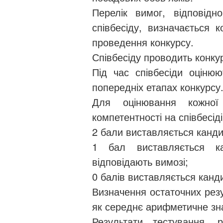
Перелік вимог, відповід
співбесіду, визначається 
проведення конкурсу.
Співбесіду проводить конкур
Під час співбесіди оцінюю
попередніх етапах конкурсу
Для оцінювання кожної
компетентності на співбесід
2 бали виставляється канди
1 бал виставляється к
відповідають вимозі;
0 балів виставляється канди
Визначення остаточних резу
як середнє арифметичне зна
Результати тестування, 