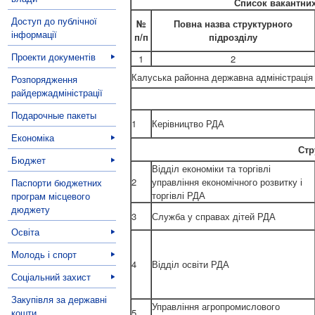
Список вакантних
Доступ до публічної
№
Повна назва структурного
інформації
п/п
підрозділу
Проекти документів
1
2
Калуська районна державна адміністрація
Розпорядження
райдержадміністрації
Подарочные пакеты
1
Керівництво РДА
Економіка
Стр
Бюджет
Відділ економіки та торгівлі
2
управління економічного розвитку і
Паспорти бюджетних
торгівлі РДА
програм місцевого
дюджету
3
Служба у справах дітей РДА
Освіта
Молодь і спорт
4
Відділ освіти РДА
Соціальний захист
Закупівля за державні
Управління агропромислового
кошти
5