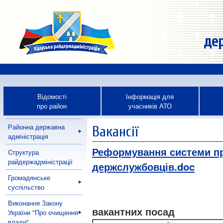
дер
Відомості
Інформація для
про район
учасників АТО
Районна державна
Вакансії
адміністрація
Реформування системи п
Cтруктура
райдержадміністрації
держслужбовців.doc
Громадянське
суспільство
Виконання Закону
вакантних посад
України "Про очищення
влади"