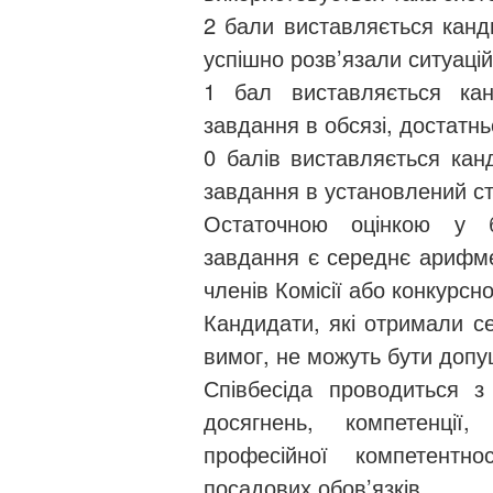
2 бали виставляється канди
успішно розв’язали ситуаці
1 бал виставляється кан
завдання в обсязі, достатн
0 балів виставляється канд
завдання в установлений ст
Остаточною оцінкою у б
завдання є середнє арифме
членів Комісії або конкурсної
Кандидати, які отримали се
вимог, не можуть бути допу
Співбесіда проводиться з 
досягнень, компетенці
професійної компетентн
посадових обов’язків.