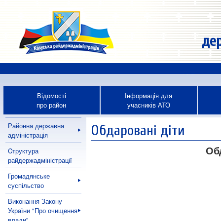
дер
Відомості
Інформація для
про район
учасників АТО
Районна державна
Обдаровані діти
адміністрація
Об
Cтруктура
райдержадміністрації
Громадянське
суспільство
Виконання Закону
України "Про очищення
влади"