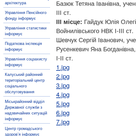
Базюк Тетяна Іванівна, уче
архітектура
ІІІ ст.
Управління Пенсійного
фонду інформує
ІІІ місце:
Гайдук Юлія Олегі
Управління статистики
Войнилівського НВК І-ІІІ ст.
інформує
Шевчук Сергій Іванович, уче
Податкова інспекція
Русенкевич Яна Богданівна
інформує
І-ІІ ст.
Управління соцзахисту
інформує
1.jpg
Калуський районний
2.jpg
територіальний центр
3.jpg
соціального
обслуговування
4.jpg
Міськрайонний відділ
5.jpg
Державної служби з
6.jpg
надзвичайних ситуацій
інформує
7.jpg
Центр громадського
здоров’я інформує