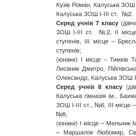
Кузів Роман, Калуська ЗОШ І
Калуська ЗОШ І-ІІІ ст. №2.
Серед учнів 7 класу
(дівч
ЗОШ І-ІІІ ст. №2, ІІ місце
ступенів, ІІІ місце – Брес
ступенів;
(юнаки) І місце – Тимків Т
Лисаник Дмитро, Пійлівська
Олександр, Калуська ЗОШ І-
Серед учнів 8 класу
(ді
Калуська гімназія ім.. Бахм
ЗОШ І-ІІІ ст., №6, ІІІ місце
№6;
(юнаки) І місце – Мельник 
– Маршалок Любомир, Сівк