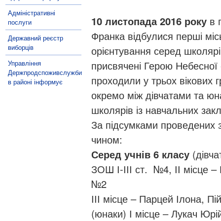
Адміністративні
10 листопада 2016 року
в п
послуги
Франка відбулися перші міс
Державний реєстр
виборців
орієнтування серед школярі
Управління
присвячені Герою Небесної 
Держпродспоживслужби
проходили у трьох вікових гр
в районі інформує
окремо між дівчатами та юн
школярів із навчальних закл
За підсумками проведених 
чином:
Серед учнів 6 класу
(дівча
ЗОШ І-ІІІ ст. №4, ІІ місце –
№2
ІІІ місце – Парцей Ілона, Пі
(юнаки)
І місце – Лукач Юрій