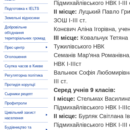
Підмихайлівського НВК І-ІІІ 
Подготовка к IELTS
ІІ місце:
Луцький Павло Гри
Земельні відносини
ЗОШ І-ІІІ ст.
Добровільне
Конєвич Аліна Ігорівна, уче
об'єднання
ІІІ місце:
Ковальчук Тетяна 
територіальних громад
Тужилівського НВК
Прес-центр
Семанів Мар'яна Романівна
Оголошення
НВК І-ІІІст
Скупка часов в Киеве
Вальнюк Софія Любомирівна,
Регуляторна політика
ІІІ ст.
Протидія корупції
Серед учнів 9 класів:
Сырники рецепт
І місце:
Стельмах Василина 
Профитроли
Підмихайлівського НВК І-ІІІ
Цивільний захист
ІІ місце:
Бурляк Світлана Ів
населення
Підмихайлівського НВК І-ІІІ 
Будівництво та