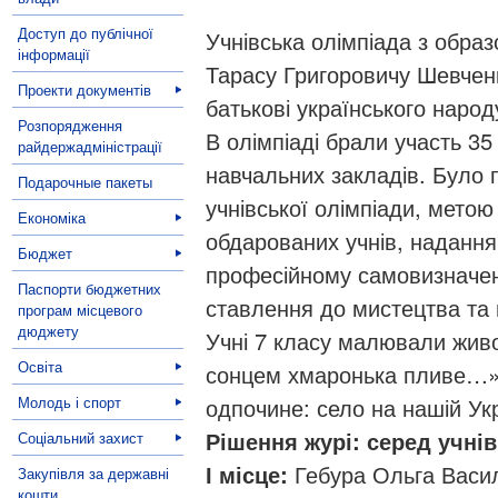
Доступ до публічної
Учнівська олімпіада з обра
інформації
Тарасу Григоровичу Шевчен
Проекти документів
батькові українського народ
Розпорядження
В олімпіаді брали участь 35 
райдержадміністрації
навчальних закладів. Було п
Подарочные пакеты
учнівської олімпіади, метою
Економіка
обдарованих учнів, наданн
Бюджет
професійному самовизначенн
Паспорти бюджетних
ставлення до мистецтва та 
програм місцевого
дюджету
Учні 7 класу малювали живо
Освіта
сонцем хмаронька пливе…», 
Молодь і спорт
одпочине: село на нашій Ук
Рішення журі: серед учнів
Соціальний захист
І місце:
Гебура Ольга Васил
Закупівля за державні
кошти