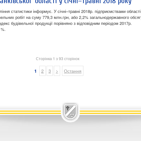
анківської області у січні–травні 2018 року
ління статистики інформує. У січні–травні 2018р. підприємствами області
вельних робіт на суму 779,3 млн.грн, або 2,2% загальнодержавного обсяг
ндекс будівельної продукції порівняно з відповідним періодом 2017р.
1%.
Сторінка 1 з 93 сторінок
1
2
3
>
Остання