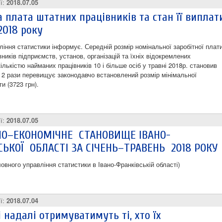
ії:
2018.07.05
а плата штатних працівників та стан її виплат
2018 року
ління статистики інформує. Середній розмір номінальної заробітної плат
ників підприємств, установ, організацій та їхніх відокремлених
 кількістю найманих працівників 10 і більше осіб у травні 2018р. становив
у 2 рази перевищує законодавчо встановлений розмір мінімальної
ти (3723 грн).
ії:
2018.07.05
НО–ЕКОНОМІЧНЕ СТАНОВИЩЕ ІВАНО-
ЬКОЇ ОБЛАСТІ ЗА СІЧЕНЬ–ТРАВЕНЬ 2018 РОКУ
овного управління статистики в Івано-Франківській області)
ії:
2018.07.04
і надалі отримуватимуть ті, хто їх