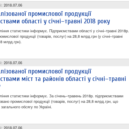
ії:
2018.07.06
алізованої промислової продукції
ствами області у січні–травні 2018 року
ління статистики інформує. Підприємствами області у січні–травні 2018р.
омислової продукції (товарів, послуг) на 28,8 млрд.грн (у січні–травні
,8 млрд.грн).
ії:
2018.07.06
алізованої промислової продукції
ствами міст та районів області у січні–травні
у
ління статистики інформує. За січень–травень 2018р. підприємствами
овано промислової продукції (товарів, послуг) на 28,8 млрд.грн, що
 загального обсягу по Україні.
ії:
2018.07.06