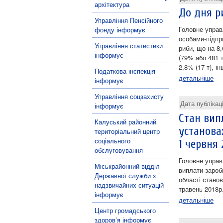
архітектура
До дня р
Управління Пенсійного
Головне управ
фонду інформує
особами-підпр
Управління статистики
риби, що на 8
інформує
(79% або 481 т
2,8% (17 т), ін
Податкова інспекція
детальніше
інформує
Управління соцзахисту
Дата публікац
інформує
Стан вип
Калуський районний
установах
територіальний центр
соціального
1 червня 
обслуговування
Головне управ
Міськрайонний відділ
виплати зароб
Державної служби з
області стано
надзвичайних ситуацій
травень 2018р
інформує
детальніше
Центр громадського
здоров’я інформує