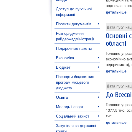
водночас з по
Доступ до публічної
детальніше
інформації
Проекти документів
Дата публікац
Розпорядження
Основні 
райдержадміністрації
області
Подарочные пакеты
Головне управл
Економіка
економічно акт
підприємств),
Бюджет
детальніше
Паспорти бюджетних
програм місцевого
Дата публікац
дюджету
До Всесв
Освіта
Головне управ
Молодь і спорт
1377,5 тис. ос
тис.
Соціальний захист
детальніше
Закупівля за державні
кошти