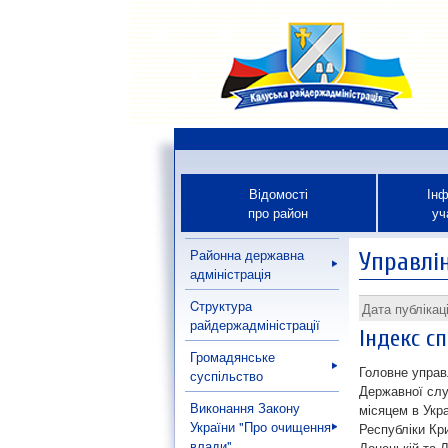
Відомості
Інф
про район
уч
Районна державна
Управлі
адміністрація
Cтруктура
Дата публікац
райдержадміністрації
Індекс с
Громадянське
Головне управ
суспільство
Державної служ
Виконання Закону
місяцем в Укр
України "Про очищення
Республіки Кр
влади"
Донецькій та Л