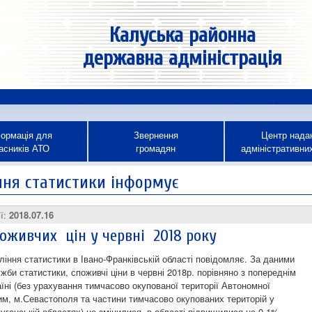
Калуська районна
державна адміністрація
ормація для
Звернення
Центр нада
асників АТО
громадян
адміністративни
ння статистики інформує
ії:
2018.07.16
поживчих цін у червні 2018 року
ління статистики в Івано-Франківській області повідомляє. За даними
би статистики, споживчі ціни в червні 2018р. порівняно з попереднім
аїні (без урахування тимчасово окупованої території Автономної
им, м.Севастополя та частини тимчасово окупованих територій у
уганській областях) не змінилися, в області підвищилися на 0,1%,