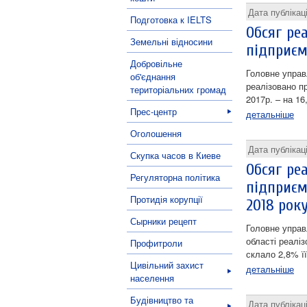
Дата публікац
Подготовка к IELTS
Обсяг ре
Земельні відносини
підприєм
Добровільне
Головне управ
об'єднання
реалізовано пр
територіальних громад
2017р. – на 16
Прес-центр
детальніше
Оголошення
Дата публікац
Скупка часов в Киеве
Обсяг ре
Регуляторна політика
підприєм
Протидія корупції
2018 рок
Сырники рецепт
Головне управ
області реаліз
Профитроли
склало 2,8% її
Цивільний захист
детальніше
населення
Будівництво та
Дата публікац