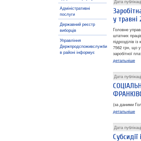
Дата публікац
Адміністративні
Заробітн
послуги
у травні 
Державний реєстр
Головне управ
виборців
штатних праців
Управління
підрозділів із
Держпродспоживслужби
7562 грн, що 
в районі інформує
заробітної пла
детальніше
Дата публікац
СОЦІАЛЬ
ФРАНКІВС
(за даними Гол
детальніше
Дата публікац
Субсидії 