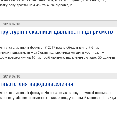
чатку року зросли на 4,4% та 4,6% відповідно.
ії:
2018.07.10
структурні показники діяльності підприємств
іння статистики інформує. У 2017 році в області діяло 7,6 тис.
ивних підприємств – суб’єктів підприємницької діяльності (далі –
 що у розрахунку на 10 тис. осіб наявного населення складає 55 одиниць.
ії:
2018.07.10
ітнього дня народонаселення
ління статистики інформує. На початок 2018 року в області проживало
іб, з них у міських поселеннях – 606,2 тис., у сільській місцевості – 771,3