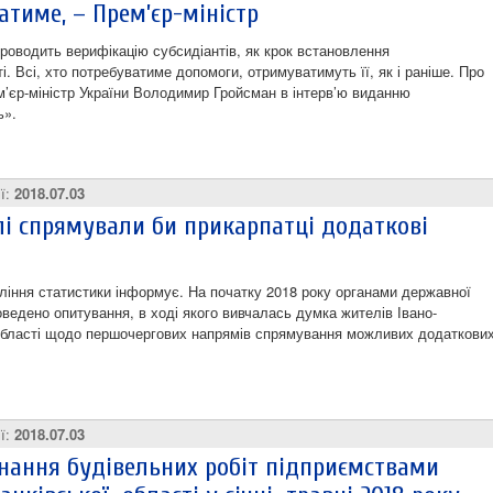
атиме, – Прем’єр-міністр
проводить верифікацію субсидіантів, як крок встановлення
. Всі, хто потребуватиме допомоги, отримуватимуть її, як і раніше. Про
м’єр-міністр України Володимир Гройсман в інтерв’ю виданню
ь».
ії:
2018.07.03
ілі спрямували би прикарпатці додаткові
ління статистики інформує. На початку 2018 року органами державної
оведено опитування, в ході якого вивчалась думка жителів Івано-
області щодо першочергових напрямів спрямування можливих додаткови
ії:
2018.07.03
нання будівельних робіт підприємствами