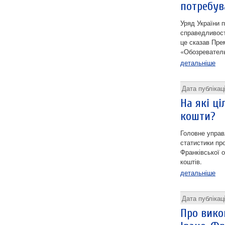
потребув
Уряд України 
справедливості
це сказав Пре
«Обозревател
детальніше
Дата публікац
На які ц
кошти?
Головне управ
статистики пр
Франківської 
коштів.
детальніше
Дата публікац
Про вико