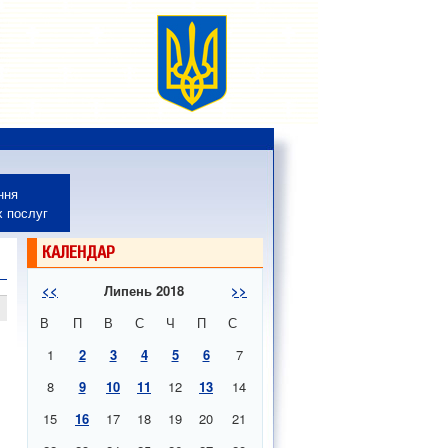
ння
х послуг
КАЛЕНДАР
<<
Липень 2018
>>
В
П
В
С
Ч
П
С
1
2
3
4
5
6
7
8
9
10
11
12
13
14
15
16
17
18
19
20
21