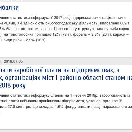
ибалки
ління статистики інформує. У 2017 році підприємствами та фізичними
иємцями, які здійснюють рибогосподарську діяльність, виловлено 609 т
,6% більше, ніж роком раніше. Переважає у структурі вилову риби короп
), на товстолобика припадає 12% (73 т), форель – 3,3% (20 т), карася –
ші види риби – 2,9% (18 т).
ії:
2018.07.05
лати заробітної плати на підприємствах, в
, організаціях міст і районів області станом н
2018 року
ління статистики інформує. Станом на 1 червня 2018р. заборгованість із
ітної плати найманим працівникам підприємств, установ, організацій
вила 27,8 млн.грн, що складає 1,9% фонду оплати праці, нарахованого за
.