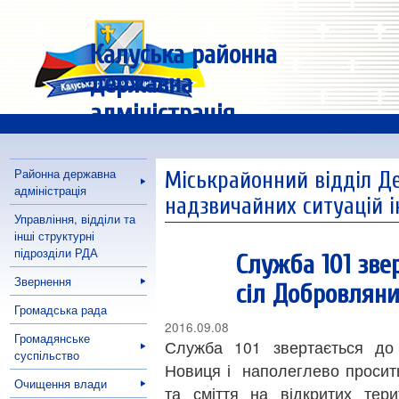
Калуська районна
державна
адміністрація
Районна державна
Міськрайонний відділ Д
адміністрація
надзвичайних ситуацій 
Управління, відділи та
інші структурні
підрозділи РДА
Служба 101 зве
Звернення
сіл Добровляни
Громадська рада
2016.09.08
Громадянське
Служба 101 звертається до
суспільство
Новиця і наполеглево просить
Очищення влади
та сміття на відкритих тери