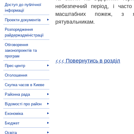
Доступ до публічної
небезпечний період, і част
інформації
масштабних пожеж, з я
Проекти документів
рятувальникам.
Розпорядження
райдержадміністрації
Обговорення
законопроектів та
програм
<<< Повернутись в розділ
Прес-центр
Оголошення
Скупка часов в Киеве
Районна рада
Відомості про район
Економіка
Бюджет
Освіта