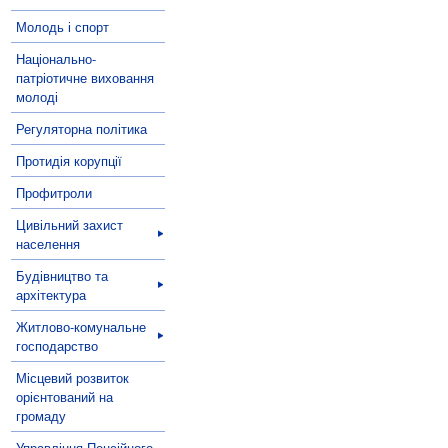
Молодь і спорт
Національно-
патріотичне виховання
молоді
Регуляторна політика
Протидія корупції
Профитроли
Цивільний захист
населення
Будівництво та
архітектура
Житлово-комунальне
господарство
Місцевий розвиток
орієнтований на
громаду
Управління Пенсійного