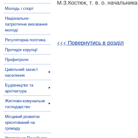
М.З.Костюк, т. в. о. нача
Молодь і спорт
Національно-
патріотичне виховання
молоді
Регуляторна політика
<<< Повернутись в розділ
Протидія корупції
Профитроли
Цивільний захист
населення
Будівництво та
архітектура
Житлово-комунальне
господарство
Місцевий розвиток
орієнтований на
громаду
Управління Пенсійного