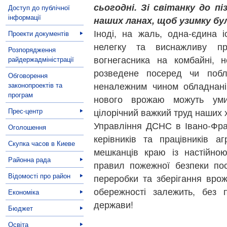
сьогодні. Зі світанку до п
Доступ до публічної
інформації
наших ланах, щоб узимку було
Іноді, на жаль, одна-єдина 
Проекти документів
нелегку та виснажливу пр
Розпорядження
вогнегасника на комбайні, 
райдержадміністрації
розведене посеред чи побл
Обговорення
неналежним чином обладнані 
законопроектів та
програм
нового врожаю можуть уми
Прес-центр
цілорічний важкий труд наших 
Управління ДСНС в Івано-Фран
Оголошення
керівників та працівників аг
Скупка часов в Киеве
мешканців краю із настійно
Районна рада
правил пожежної безпеки пос
Відомості про район
переробки та зберігання врож
обережності залежить, без 
Економіка
держави!
Бюджет
Освіта