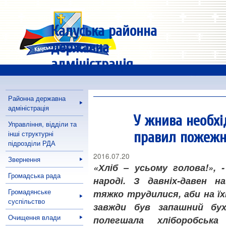
Калуська районна
державна
адміністрація
Районна державна
адміністрація
У жнива необх
Управління, відділи та
інші структурні
правил пожежн
підрозділи РДА
2016.07.20
Звернення
«Хліб – усьому голова!», 
Громадська рада
народі. З давніх-давен н
Громадянське
тяжко трудилися, аби на їх
суспільство
завжди був запашний бух
Очищення влади
полегшала хліборобськ