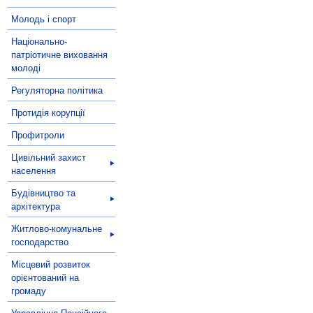
Молодь і спорт
Національно-
патріотичне виховання
молоді
Регуляторна політика
Протидія корупції
Профитроли
Цивільний захист
населення
Будівництво та
архітектура
Житлово-комунальне
господарство
Місцевий розвиток
орієнтований на
громаду
Управління Пенсійного