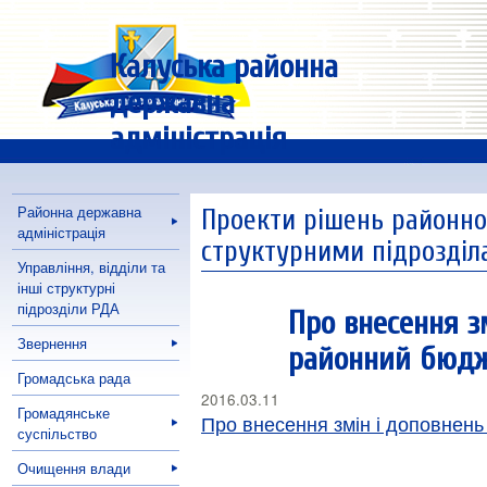
Калуська районна
державна
адміністрація
Районна державна
Проекти рішень районної
адміністрація
структурними підрозді
Управління, відділи та
інші структурні
підрозділи РДА
Про внесення з
Звернення
районний бюдже
Громадська рада
2016.03.11
Громадянське
Про внесення змін і доповнень
суспільство
Очищення влади