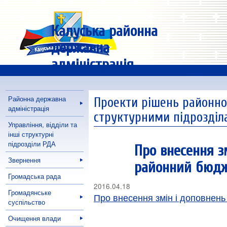
Калуська районна
державна
адміністрація
Районна державна
Проекти рішень районної
адміністрація
структурними підрозді
Управління, відділи та
інші структурні
підрозділи РДА
Про внесення з
Звернення
районний бюдже
Громадська рада
2016.04.18
Громадянське
Про внесення змін і доповнен
суспільство
Очищення влади