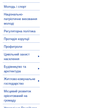
Молодь і спорт
Національно-
патріотичне виховання
молоді
Регуляторна політика
Протидія корупції
Профитроли
Цивільний захист
населення
Будівництво та
архітектура
Житлово-комунальне
господарство
Місцевий розвиток
орієнтований на
громаду
Управління Пенсійного