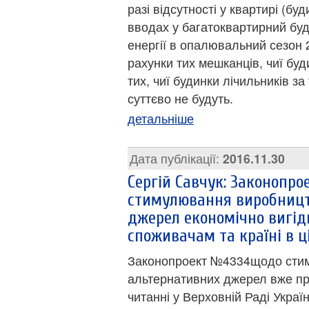
разі відсутності у квартирі (бу
вводах у багатоквартирний буд
енергії в опалювальний сезон 2
рахунки тих мешканців, чиї буд
тих, чиї будинки лічильників за
суттєво не будуть.
детальніше
Дата публікації:
2016.11.30
Сергій Савчук: Законопр
стимулювання виробницт
джерел економічно вигід
споживачам та країні в ц
Законопроект №4334щодо стим
альтернативних джерел вже пр
читанні у Верховній Раді Украї