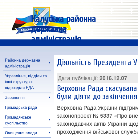
Калуська районна
державна
адміністрація
Районна державна
Діяльність Президента У
адміністрація
Управління, відділи та
Дата публікації:
2016.12.07
інші структурні
Верховна Рада скасувала 
підрозділи РДА
були діяти до закінчення
Звернення
Верховна Рада України підтрим
Громадська рада
законопроект № 5337 «Про вне
Громадянське
законодавчих актів України щ
суспільство
проходження військової служб
Очищення влади