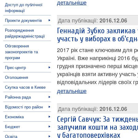
детальніше
Доступ до публічної
інформації
Дата публікації:
2016.12.06
Проекти документів
Геннадій Зубко закликав 
Розпорядження
райдержадміністрації
участь у виборах в об’єд
Обговорення
2017 рік стане ключовим для р
законопроектів та
Україні. Вже наприкінці 2016 б
програм
грудня призначено перші місце
Прес-центр
українців взяти активну участь
Оголошення
відповідальних лідерів своїх г
Скупка часов в Киеве
детальніше
Районна рада
Відомості про район
Дата публікації:
2016.12.06
Економіка
Сергій Савчук: За тижден
залучили кошти на заходи
Бюджет
у багатоповерхівках
Освіта