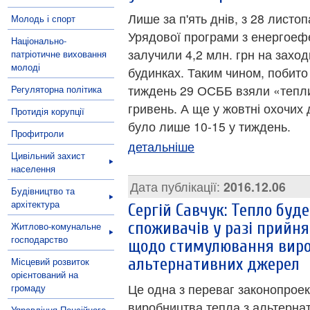
Лише за п'ять днів, з 28 листо
Молодь і спорт
Урядової програми з енергоефе
Національно-
залучили 4,2 млн. грн на заход
патріотичне виховання
молоді
будинках. Таким чином, побито
тиждень 29 ОСББ взяли «тепли
Регуляторна політика
гривень. А ще у жовтні охочих
Протидія корупції
було лише 10-15 у тиждень.
Профитроли
детальніше
Цивільний захист
населення
Дата публікації:
2016.12.06
Будівництво та
архітектура
Сергій Савчук: Тепло бу
споживачів у разі прийн
Житлово-комунальне
господарство
щодо стимулювання виро
альтернативних джерел
Місцевий розвиток
орієнтований на
Це одна з переваг законопро
громаду
виробництва тепла з альтернат
Управління Пенсійного