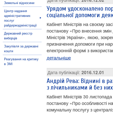
Земельні відносини
Урядом удосконалено по
Центр надання
соціальної допомоги деяк
адміністративних
послуг
Кабінет Міністрів на своєму за
райдержадміністрації
постанову «Про внесення змін 
Державний реєстр
Міністрів України», якою, зок
виборців
призначення допомоги при нар
Закупівля за державні
електронній формі з використа
кошти
детальніше
Реагування на критику
в ЗМІ
Дата публікації:
2016.12.01
Андрій Рева: Віднині в р
з лічильниками й без них 
Кабінет Міністрів 30 листопада
постанову «Про особливості н
комунальну послугу з централ