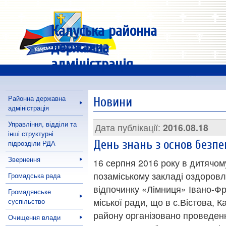
Калуська районна
державна
адміністрація
Районна державна
Новини
адміністрація
Управління, відділи та
Дата публікації:
2016.08.18
інші структурні
День знань з основ безпе
підрозділи РДА
Звернення
16 серпня 2016 року в дитячом
позаміському закладі оздоровл
Громадська рада
відпочинку «Лімниця» Івано-Фр
Громадянське
міської ради, що в с.Вістова, К
суспільство
району організовано проведен
Очищення влади