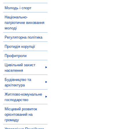
Молодь і спорт
Національно-
патріотичне виховання
молоді
Регуляторна політика
Протидія корупції
Профитроли
Цивільний захист
населення
Будівництво та
архітектура
Житлово-комунальне
господарство
Місцевий розвиток
орієнтований на
громаду
Управління Пенсійного