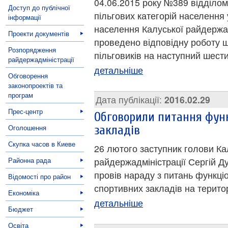
04.06.2015 року №389 відділом
Доступ до публічної
пільгових категорій населення
інформації
населення Калуської райдержадм
Проекти документів
проведено відповідну роботу 
Розпорядження
пільговиків на наступний шест
райдержадміністрації
детальніше
Обговорення
законопроектів та
програм
Дата публікації:
2016.02.29
Прес-центр
Обговорили питання фун
Оголошення
закладів
Скупка часов в Киеве
26 лютого заступник голови Ка
Районна рада
райдержадміністрації Сергій Д
провів нараду з питань функці
Відомості про район
спортивних закладів на територ
Економіка
детальніше
Бюджет
Освіта