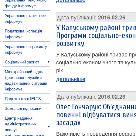
фонду інформує
Управління статистики
Дата публікації:
2016.02.26
інформує
У Калуському районі три
Податкова інспекція
Програми соціально-екон
інформує
розвитку
Управління соцзахисту
інформує
У Калуському районі триває п
соціально-економічного та кул
Соціальний захист
рік.
Міськрайонний відділ
Державної служби з
детальніше
надзвичайних ситуацій
інформує
Дата публікації:
2016.02.26
Подготовка к IELTS
Олег Гончарук: Об’єднан
Земельні відносини
повинні відбуватися вин
Центр надання
засадах
адміністративних
послуг
Важливість проведення реформ
райдержадміністрації