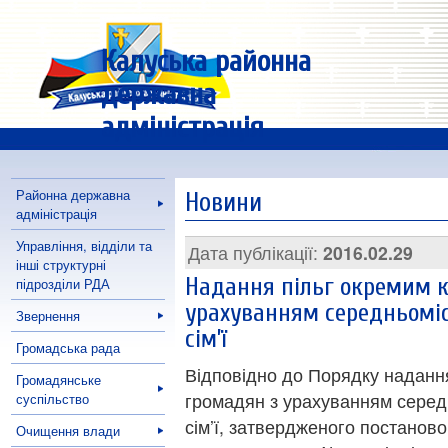
Калуська районна
державна
адміністрація
Районна державна
Новини
адміністрація
Управління, відділи та
Дата публікації:
2016.02.29
інші структурні
Надання пільг окремим к
підрозділи РДА
урахуванням середньоміс
Звернення
сім’ї
Громадська рада
Відповідно до Порядку надання
Громадянське
громадян з урахуванням серед
суспільство
сім’ї, затвердженого постаново
Очищення влади