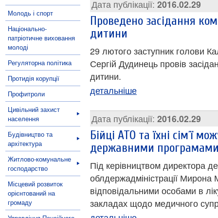
Дата публікації:
2016.02.29
Молодь і спорт
Проведено засідання комі
Національно-
дитини
патріотичне виховання
молоді
29 лютого заступник голови Ка
Сергій Дудинець провів засідан
Регуляторна політика
дитини.
Протидія корупції
детальніше
Профитроли
Цивільний захист
Дата публікації:
2016.02.29
населення
Бійці АТО та їхні сім´ї мо
Будівництво та
архітектура
державними програмам
Житлово-комунальне
Під керівництвом директора д
господарство
облдержадміністрації Мирона 
Місцевий розвиток
відповідальними особами в лі
орієнтований на
закладах щодо медичного супр
громаду
детальніше
Управління Пенсійного