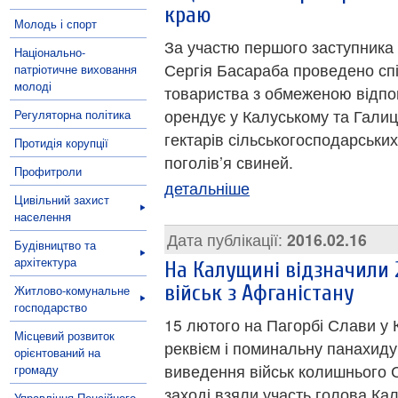
краю
Молодь і спорт
За участю першого заступника 
Національно-
Сергія Басараба проведено сп
патріотичне виховання
молоді
товариства з обмеженою відпо
орендує у Калуському та Гали
Регуляторна політика
гектарів сільськогосподарських
Протидія корупції
поголів’я свиней.
Профитроли
детальніше
Цивільний захист
населення
Дата публікації:
2016.02.16
Будівництво та
архітектура
На Калущині відзначили 
військ з Афганістану
Житлово-комунальне
господарство
15 лютого на Пагорбі Слави у 
Місцевий розвиток
реквієм і поминальну панахиду 
орієнтований на
виведення військ колишнього С
громаду
заході взяли участь голова Кал
Управління Пенсійного