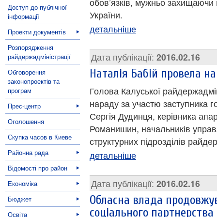
обов’язків, мужньо захищаючи 
Доступ до публічної
України.
інформації
детальніше
Проекти документів
Розпорядження
Дата публікації:
2016.02.16
райдержадміністрації
Наталія Бабій провела н
Обговорення
законопроектів та
Голова Калуської райдержадмін
програм
нараду за участю заступника г
Прес-центр
Сергія Дудинця, керівника апа
Оголошення
Романишин, начальників управлі
Скупка часов в Киеве
структурних підрозділів райдер
Районна рада
детальніше
Відомості про район
Дата публікації:
2016.02.16
Економіка
Обласна влада продовжу
Бюджет
соціального партнерства
Освіта