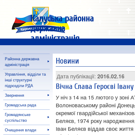
Калуська районна
державна
адміністрація
Районна державна
Новини
адміністрація
Управління, відділи та
Дата публікації:
2016.02.16
інші структурні
Вічна Слава Героєві Іван
підрозділи РДА
Звернення
У ніч з 14 на 15 лютого у зоні 
Волоноваському районі Донецьк
Громадська рада
окремої гвардійської механізо
Громадянське
Беляєв, 1974 року народження
суспільство
Іван Беляєв віддав своє життя
Очищення влади