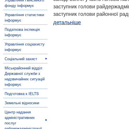
фонду інформує
заступник голови райдержадмін
заступник голови районної ради
Управління статистики
інформує
детальніше
Податкова інспекція
інформує
Управління соцзахисту
інформує
Соціальний захист
Міськрайонний відділ
Державної служби з
надзвичайних ситуацій
інформує
Подготовка к IELTS
Земельні відносини
Центр надання
адміністративних
послуг
райдержадміністрації