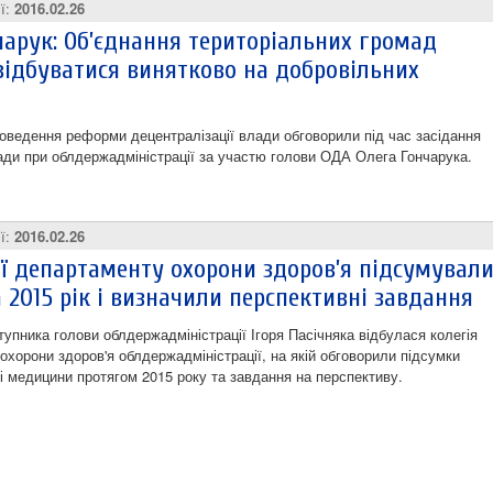
ії:
2016.02.26
чарук: Об’єднання територіальних громад
відбуватися винятково на добровільних
оведення реформи децентралізації влади обговорили під час засідання
ади при облдержадміністрації за участю голови ОДА Олега Гончарука.
ії:
2016.02.26
ії департаменту охорони здоров’я підсумувал
а 2015 рік і визначили перспективні завдання
тупника голови облдержадміністрації Ігоря Пасічняка відбулася колегія
охорони здоров'я облдержадміністрації, на якій обговорили підсумки
зі медицини протягом 2015 року та завдання на перспективу.