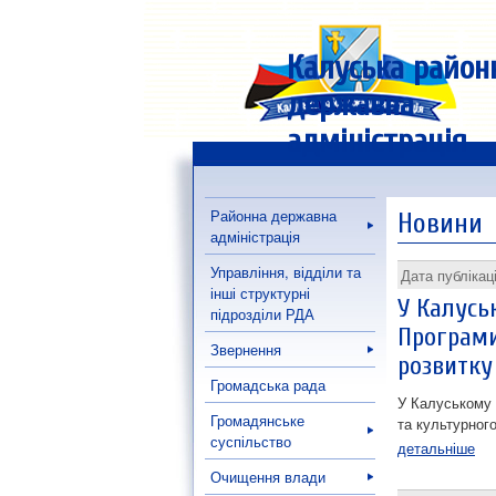
Калуська район
державна
адміністрація
Районна державна
Новини
адміністрація
Управління, відділи та
Дата публікац
інші структурні
У Калусь
підрозділи РДА
Програми
Звернення
розвитку
Громадська рада
У Калуському 
Громадянське
та культурного
суспільство
детальніше
Очищення влади