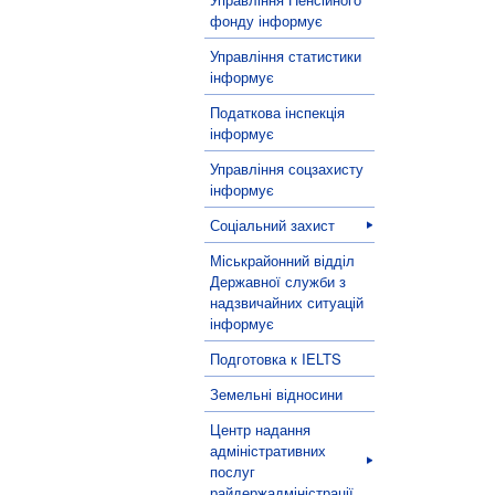
фонду інформує
Управління статистики
інформує
Податкова інспекція
інформує
Управління соцзахисту
інформує
Соціальний захист
Міськрайонний відділ
Державної служби з
надзвичайних ситуацій
інформує
Подготовка к IELTS
Земельні відносини
Центр надання
адміністративних
послуг
райдержадміністрації