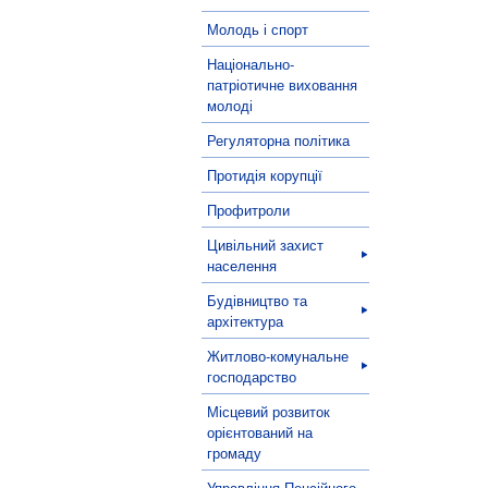
Молодь і спорт
Національно-
патріотичне виховання
молоді
Регуляторна політика
Протидія корупції
Профитроли
Цивільний захист
населення
Будівництво та
архітектура
Житлово-комунальне
господарство
Місцевий розвиток
орієнтований на
громаду
Управління Пенсійного