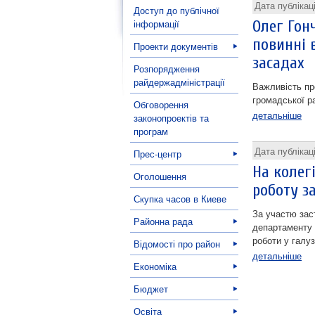
Дата публікац
Доступ до публічної
інформації
Олег Гон
повинні 
Проекти документів
засадах
Розпорядження
райдержадміністрації
Важливість пр
громадської р
Обговорення
детальніше
законопроектів та
програм
Дата публікац
Прес-центр
На колег
Оголошення
роботу з
Скупка часов в Киеве
За участю зас
Районна рада
департаменту 
роботи у галу
Відомості про район
детальніше
Економіка
Бюджет
Освіта