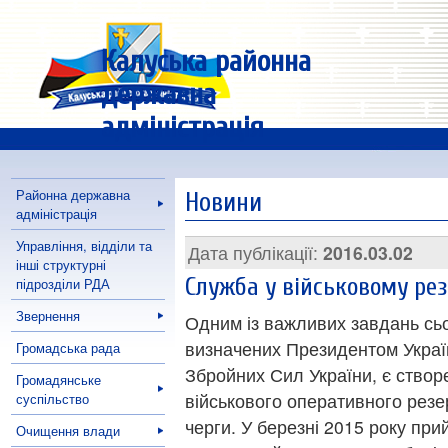
Калуська районна
державна
адміністрація
Районна державна
Новини
адміністрація
Управління, відділи та
Дата публікації:
2016.03.02
інші структурні
Служба у військовому рез
підрозділи РДА
Звернення
Одним із важливих завдань сь
визначених Президентом Украї
Громадська рада
Збройних Сил України, є створ
Громадянське
військового оперативного резе
суспільство
черги. У березні 2015 року при
Очищення влади