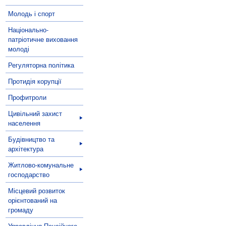
Молодь і спорт
Національно-
патріотичне виховання
молоді
Регуляторна політика
Протидія корупції
Профитроли
Цивільний захист
населення
Будівництво та
архітектура
Житлово-комунальне
господарство
Місцевий розвиток
орієнтований на
громаду
Управління Пенсійного