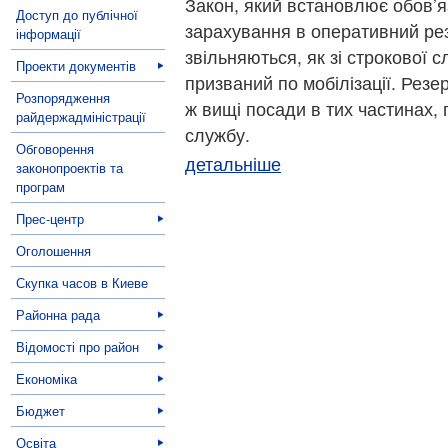
Закон, який встановлює обов’я
Доступ до публічної
зарахування в оперативний рез
інформації
звільняються, як зі строкової сл
Проекти документів
призваний по мобілізації. Резе
Розпорядження
ж вищі посади в тих частинах,
райдержадміністрації
службу.
Обговорення
детальніше
законопроектів та
програм
Прес-центр
Оголошення
Скупка часов в Киеве
Районна рада
Відомості про район
Економіка
Бюджет
Освіта