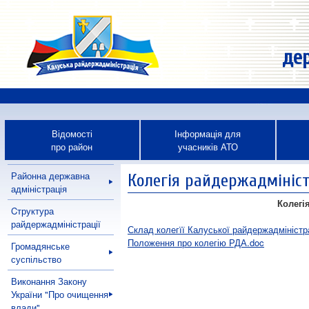
дер
Відомості
Інформація для
про район
учасників АТО
Районна державна
Колегія райдержадмініст
адміністрація
Колегі
Cтруктура
райдержадміністрації
Склад колегїї Калуської райдержадміністра
Положення про колегію РДА.doc
Громадянське
суспільство
Виконання Закону
України "Про очищення
влади"