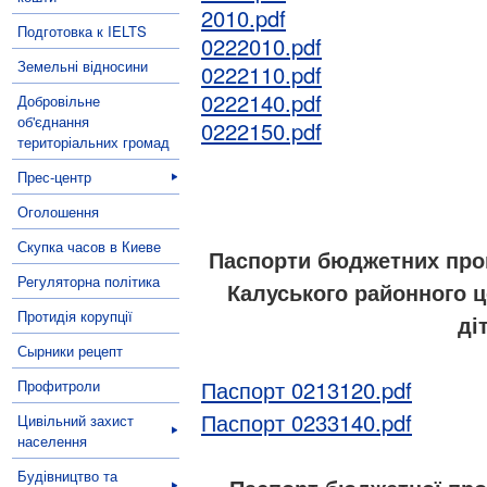
2010.pdf
Подготовка к IELTS
0222010.pdf
Земельні відносини
0222110.pdf
0222140.pdf
Добровільне
об'єднання
0222150.pdf
територіальних громад
Прес-центр
Оголошення
Скупка часов в Киеве
Паспорти бюджетних прог
Регуляторна політика
Калуського районного ц
Протидія корупції
ді
Сырники рецепт
Паспорт 0213120.pdf
Профитроли
Паспорт 0233140.pdf
Цивільний захист
населення
Будівництво та