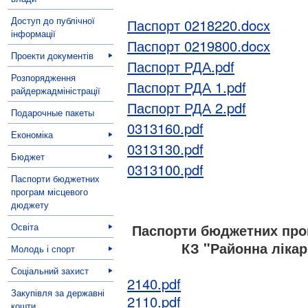
Доступ до публічної
Паспорт 0218220.docx
інформації
Паспорт 0219800.docx
Проекти документів
Паспорт РДА.pdf
Розпорядження
Паспорт РДА 1.pdf
райдержадміністрації
Паспорт РДА 2.pdf
Подарочные пакеты
0313160.pdf
Економіка
0313130.pdf
Бюджет
0313100.pdf
Паспорти бюджетних
програм місцевого
дюджету
Освіта
Паспорти бюджетних прог
КЗ "Районна лікар
Молодь і спорт
Соціальний захист
2140.pdf
Закупівля за державні
2110.pdf
кошти