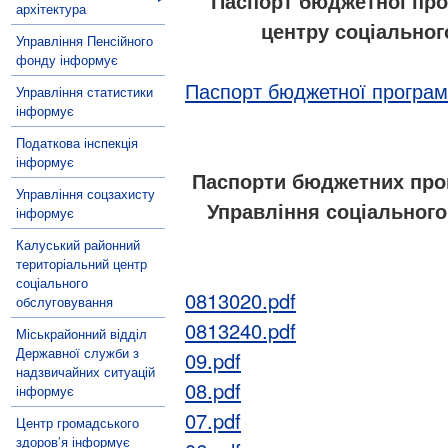
Паспорт бюджетної про
архітектура
центру соціальног
Управління Пенсійного
фонду інформує
Паспорт бюджетної програм
Управління статистики
інформує
Податкова інспекція
інформує
Паспорти бюджетних прог
Управління соцзахисту
Управління соціального
інформує
Калуський районний
територіальний центр
соціального
0813020.pdf
обслуговування
0813240.pdf
Міськрайонний відділ
Державної служби з
09.pdf
надзвичайних ситуацій
08.pdf
інформує
07.pdf
Центр громадського
здоров’я інформує