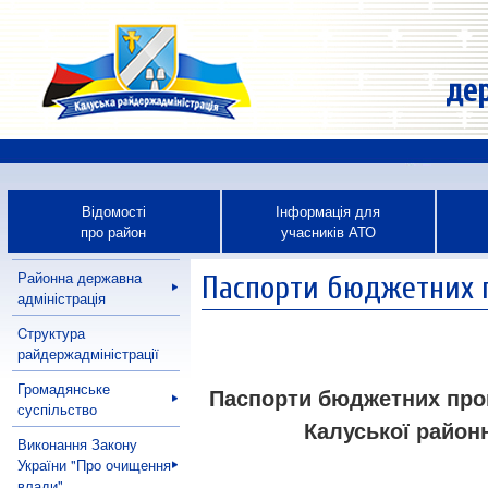
дер
Відомості
Інформація для
про район
учасників АТО
Районна державна
Паспорти бюджетних 
адміністрація
Cтруктура
райдержадміністрації
Громадянське
Паспорти бюджетних прог
суспільство
Калуської районн
Виконання Закону
України "Про очищення
влади"