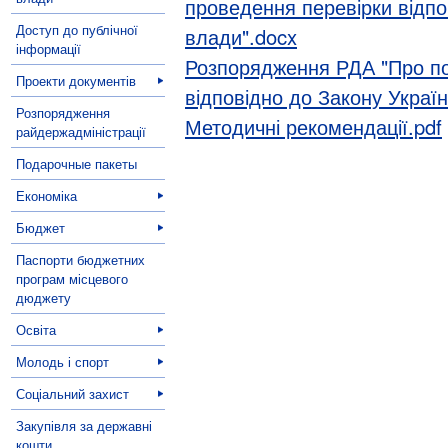
проведення перевірки відп
Доступ до публічної
влади".docx
інформації
Розпорядження РДА "Про по
Проекти документів
відповідно до Закону Украї
Розпорядження
Методичні рекомендації.pdf
райдержадміністрації
Подарочные пакеты
Економіка
Бюджет
Паспорти бюджетних
програм місцевого
дюджету
Освіта
Молодь і спорт
Соціальний захист
Закупівля за державні
кошти