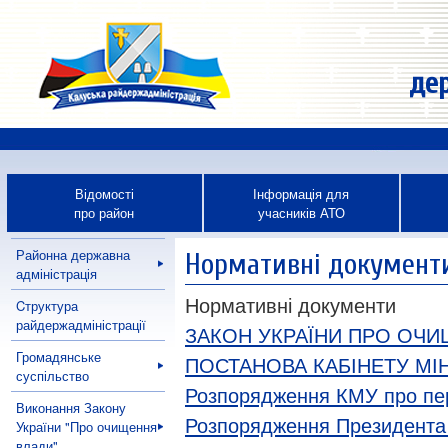
дер
Відомості
Інформація для
про район
учасників АТО
Районна державна
Нормативні документ
адміністрація
Нормативні документи
Cтруктура
райдержадміністрації
ЗАКОН УКРАЇНИ ПРО ОЧИ
Громадянське
ПОСТАНОВА КАБІНЕТУ МІНІ
суспільство
Розпорядження КМУ про пер
Виконання Закону
Розпорядження Президента У
України "Про очищення
влади"