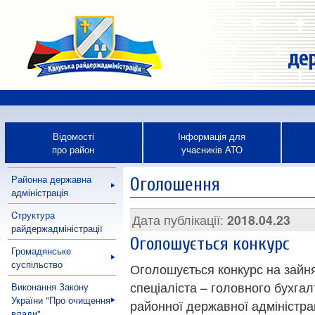
дер
Відомості
Інформація для
про район
учасників АТО
Районна державна
Оголошення
адміністрація
Cтруктура
Дата публікації:
2018.04.23
райдержадміністрації
Оголошується конкурс
Громадянське
суспільство
Оголошується конкурс на зайня
спеціаліста – головного бухга
Виконання Закону
України "Про очищення
районної державної адміністрац
влади"