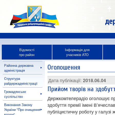
дер
Відомості
Інформація для
про район
учасників АТО
Районна державна
Оголошення
адміністрація
Cтруктура
Дата публікації:
2018.06.04
райдержадміністрації
Прийом творів на здобутт
Громадянське
суспільство
Держкомтелерадіо оголошує пр
здобуття премії імені В’ячесл
Виконання Закону
України "Про очищення
публіцистичну роботу у галузі 
влади"