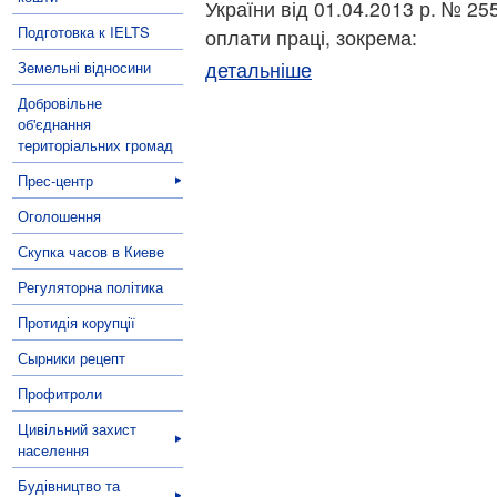
України від 01.04.2013 р. № 25
Подготовка к IELTS
оплати праці, зокрема:
детальніше
Земельні відносини
Добровільне
об'єднання
територіальних громад
Прес-центр
Оголошення
Скупка часов в Киеве
Регуляторна політика
Протидія корупції
Сырники рецепт
Профитроли
Цивільний захист
населення
Будівництво та