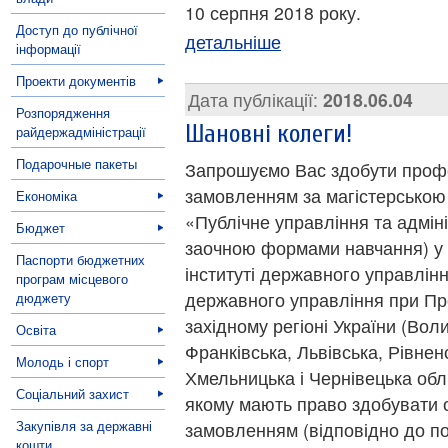
10 серпня 2018 року.
Доступ до публічної
детальніше
інформації
Проекти документів
Дата публікації:
2018.06.04
Розпорядження
Шановні колеги!
райдержадміністрації
Подарочные пакеты
Запрошуємо Вас здобути профе
замовленням за магістерською
Економіка
«Публічне управління та адмін
Бюджет
заочною формами навчання) у 
Паспорти бюджетних
інституті державного управлін
програм місцевого
державного управління при Пре
дюджету
західному регіоні України (Вол
Освіта
Франківська, Львівська, Рівнен
Молодь і спорт
Хмельницька і Чернівецька обл.
Соціальний захист
якому мають право здобувати 
Закупівля за державні
замовленням (відповідно до по
кошти