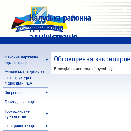
Калуська районна
державна
адміністрація
Районна державна
Обговорення законопрое
адміністрація
В розділі немає жодної публікації.
Управління, відділи та
інші структурні
підрозділи РДА
Звернення
Громадська рада
Громадянське
суспільство
Очищення влади