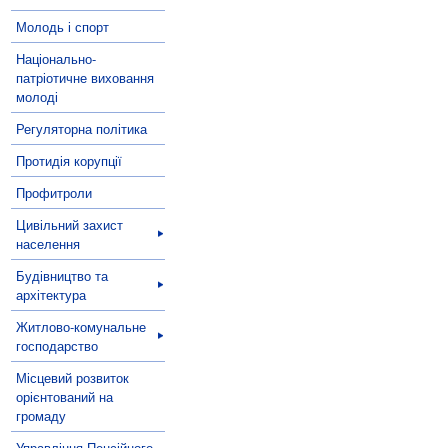
Молодь і спорт
Національно-
патріотичне виховання
молоді
Регуляторна політика
Протидія корупції
Профитроли
Цивільний захист
населення
Будівництво та
архітектура
Житлово-комунальне
господарство
Місцевий розвиток
орієнтований на
громаду
Управління Пенсійного