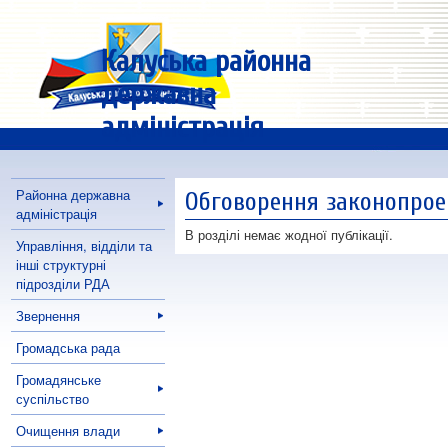
Калуська районна
державна
адміністрація
Районна державна
Обговорення законопрое
адміністрація
В розділі немає жодної публікації.
Управління, відділи та
інші структурні
підрозділи РДА
Звернення
Громадська рада
Громадянське
суспільство
Очищення влади