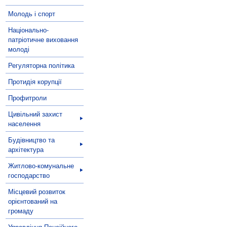
Молодь і спорт
Національно-
патріотичне виховання
молоді
Регуляторна політика
Протидія корупції
Профитроли
Цивільний захист
населення
Будівництво та
архітектура
Житлово-комунальне
господарство
Місцевий розвиток
орієнтований на
громаду
Управління Пенсійного