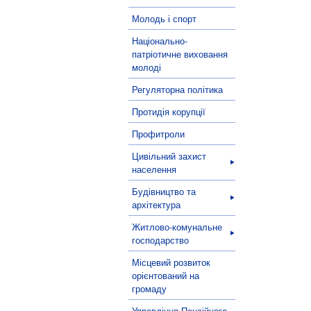
Молодь і спорт
Національно-
патріотичне виховання
молоді
Регуляторна політика
Протидія корупції
Профитроли
Цивільний захист
населення
Будівництво та
архітектура
Житлово-комунальне
господарство
Місцевий розвиток
орієнтований на
громаду
Управління Пенсійного