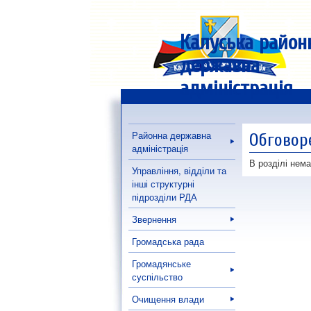
Калуська район
державна
адміністрація
Районна державна
Обговор
адміністрація
В розділі нема
Управління, відділи та
інші структурні
підрозділи РДА
Звернення
Громадська рада
Громадянське
суспільство
Очищення влади