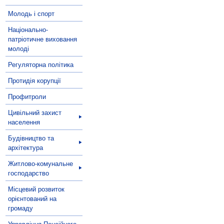
Молодь і спорт
Національно-
патріотичне виховання
молоді
Регуляторна політика
Протидія корупції
Профитроли
Цивільний захист
населення
Будівництво та
архітектура
Житлово-комунальне
господарство
Місцевий розвиток
орієнтований на
громаду
Управління Пенсійного