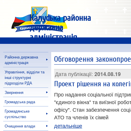
Калуська районна
державна
адміністрація
Районна державна
Обговорення законопрое
адміністрація
Управління, відділи та
Дата публікації:
2014.08.19
інші структурні
Проект рішення на колег
підрозділи РДА
Звернення
Про надання соціальної підтр
"єдиного вікна" та виїзної роб
Громадська рада
офісу". Стан забезпечення соц
Громадянське
АТО та членів їх сімей
суспільство
детальніше
Очищення влади