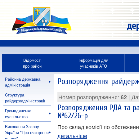
дер
Відомості
Інформація для
про район
учасників АТО
Районна державна
Розпорядження райдержа
адміністрація
Cтруктура
Номер розпорядження:
62
| Да
райдержадміністрації
Розпорядження РДА та рай
Громадянське
№62/26-р
суспільство
Про склад комісії по обстеженн
Виконання Закону
України "Про очищення
детальніше
влади"