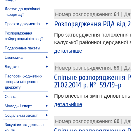
Доступ до публічної
Номер розпорядження:
61
| Да
інформації
Розпорядження РДА від 26
Проекти документів
Розпорядження
Про затвердження положення 
райдержадміністрації
Калуської районної дердавної а
Подарочные пакеты
детальніше
Економіка
Бюджет
Номер розпорядження:
59
| Да
Паспорти бюджетних
Спільне розпорядження Р
програм місцевого
21.02.2014 р. № 59/19-р
дюджету
Про внесення змін і доповнень
Освіта
детальніше
Молодь і спорт
Соціальний захист
Номер розпорядження:
60
| Да
Закупівля за державні
кошти