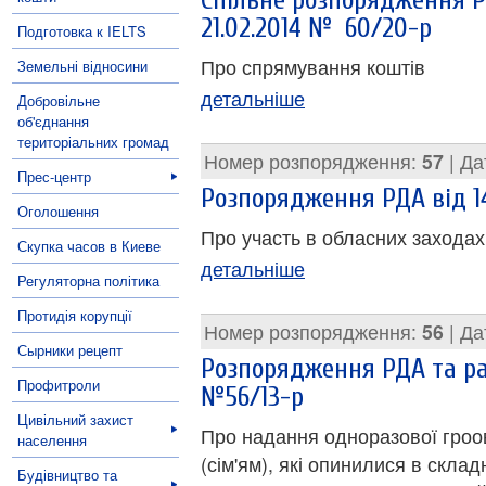
Спільне розпорядження Р
21.02.2014 № 60/20-р
Подготовка к IELTS
Про спрямування коштів
Земельні відносини
детальніше
Добровільне
об'єднання
територіальних громад
Номер розпорядження:
57
| Да
Прес-центр
Розпорядження РДА від 1
Оголошення
Про участь в обласних заходах
Скупка часов в Киеве
детальніше
Регуляторна політика
Протидія корупції
Номер розпорядження:
56
| Да
Сырники рецепт
Розпорядження РДА та рай
Профитроли
№56/13-р
Цивільний захист
Про надання одноразової гроо
населення
(сім'ям), які опинилися в скла
Будівництво та