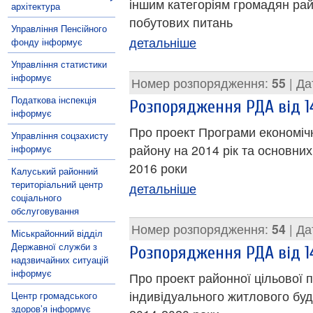
іншим категоріям громадян ра
архітектура
побутових питань
Управління Пенсійного
детальніше
фонду інформує
Управління статистики
інформує
Номер розпорядження:
55
| Да
Податкова інспекція
Розпорядження РДА від 1
інформує
Про проект Програми економічн
Управління соцзахисту
району на 2014 рік та основних
інформує
2016 роки
Калуський районний
територіальний центр
детальніше
соціального
обслуговування
Номер розпорядження:
54
| Да
Міськрайонний відділ
Державної служби з
Розпорядження РДА від 1
надзвичайних ситуацій
інформує
Про проект районної цільової 
індивідуального житлового буд
Центр громадського
здоров’я інформує