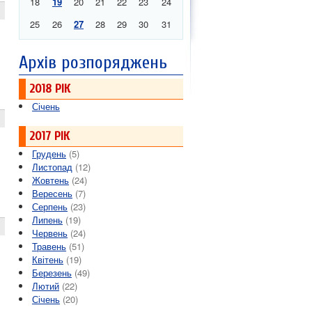
18
19
20
21
22
23
24
25
26
27
28
29
30
31
Архів розпоряджень
2018 РІК
Січень
2017 РІК
Грудень
(5)
Листопад
(12)
Жовтень
(24)
Вересень
(7)
Серпень
(23)
Липень
(19)
Червень
(24)
Травень
(51)
Квітень
(19)
Березень
(49)
Лютий
(22)
Січень
(20)