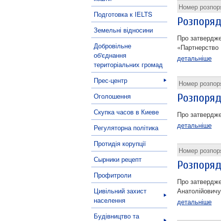
Номер розпо
Подготовка к IELTS
Розпоряд
Земельні відносини
Про затверджен
Добровільне
«Партнерство 
об'єднання
детальніше
територіальних громад
Прес-центр
Номер розпо
Оголошення
Розпоряд
Скупка часов в Киеве
Про затверджен
детальніше
Регуляторна політика
Протидія корупції
Номер розпо
Сырники рецепт
Розпоряд
Профитроли
Про затвердже
Цивільний захист
Анатолійовичу
населення
детальніше
Будівництво та