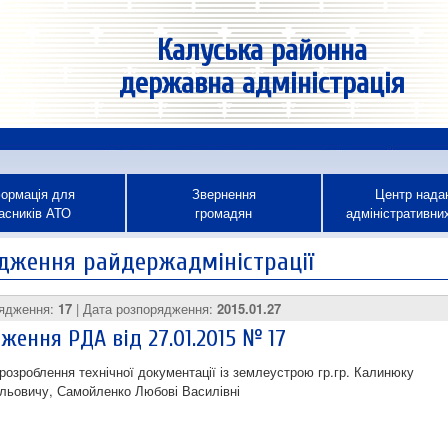
Калуська районна
державна адміністрація
ормація для
Звернення
Центр нада
асників АТО
громадян
адміністративни
дження райдержадміністрації
рядження:
17
| Дата розпорядження:
2015.01.27
ження РДА від 27.01.2015 № 17
 розроблення технічної документації із землеустрою гр.гр. Калинюку
льовичу, Самойленко Любові Василівні