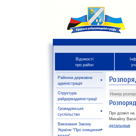
Відомості
Інф
про район
уч
Районна державна
Розпоря
адміністрація
Cтруктура
Номер розпо
райдержадміністрації
Розпоряд
Громадянське
Про дозвіл на
суспільство
Михайлу Васи
Виконання Закону
детальніше
України "Про очищення
влади"