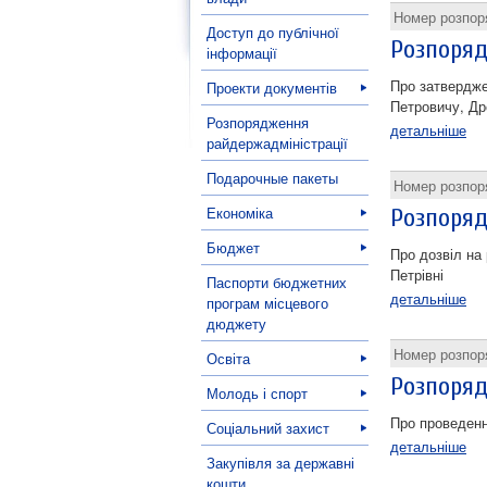
Номер розпо
Доступ до публічної
Розпоряд
інформації
Про затвердже
Проекти документів
Петровичу, Д
Розпорядження
детальніше
райдержадміністрації
Подарочные пакеты
Номер розпо
Економіка
Розпоряд
Бюджет
Про дозвіл на 
Петрівні
Паспорти бюджетних
детальніше
програм місцевого
дюджету
Номер розпо
Освіта
Розпоряд
Молодь і спорт
Про проведенн
Соціальний захист
детальніше
Закупівля за державні
кошти