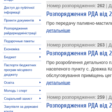
Номер розпорядження:
262
| Д
Доступ до публічної
інформації
Розпорядження РДА від 27
Проекти документів
Про передачу паливно-мастиль
Розпорядження
детальніше
райдержадміністрації
Подарочные пакеты
Номер розпорядження:
263
| Д
Економіка
Розпорядження РДА від 27
Бюджет
Про розроблення детального п
Паспорти бюджетних
населеного пункту с. Довжка К
програм місцевого
дюджету
обслуговування приміщень цег
детальніше
Освіта
Молодь і спорт
Номер розпорядження:
259
| Д
Соціальний захист
Розпорядження РДА від 21
Закупівля за державні
кошти