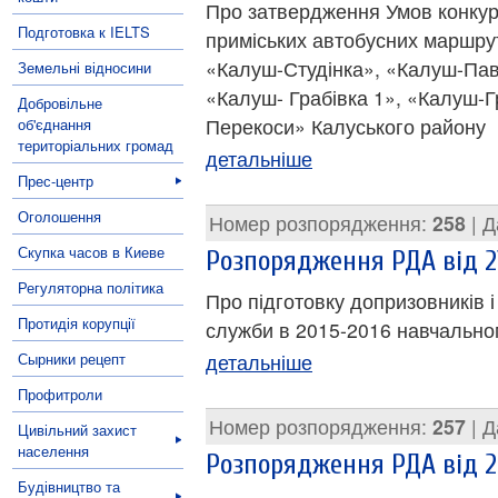
Про затвердження Умов конкур
Подготовка к IELTS
приміських автобусних маршрут
«Калуш-Студінка», «Калуш-Пав
Земельні відносини
«Калуш- Грабівка 1», «Калуш-Г
Добровільне
Перекоси» Калуського району
об'єднання
територіальних громад
детальніше
Прес-центр
Оголошення
Номер розпорядження:
258
| Д
Скупка часов в Киеве
Розпорядження РДА від 21
Регуляторна політика
Про підготовку допризовників і
Протидія корупції
служби в 2015-2016 навчально
Сырники рецепт
детальніше
Профитроли
Номер розпорядження:
257
| Д
Цивільний захист
населення
Розпорядження РДА від 2
Будівництво та