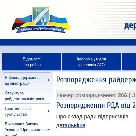
дер
Відомості
Інформація для
про район
учасників АТО
Районна державна
Розпорядження райдержа
адміністрація
Cтруктура
Номер розпорядження:
266
| Д
райдержадміністрації
Розпорядження РДА від 2
Громадянське
суспільство
Про склад ради підприємців
Виконання Закону
детальніше
України "Про очищення
влади"