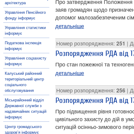
Про затвердження Положення п
архітектура
заяв громадян щодо призначенн
Управління Пенсійного
допомог малозабезпеченим сім
фонду інформує
детальніше
Управління статистики
інформує
Номер розпорядження:
251
| Д
Податкова інспекція
інформує
Розпорядження РДА від 17
Управління соцзахисту
Про стан пожежної та техноген
інформує
детальніше
Калуський районний
територіальний центр
соціального
Номер розпорядження:
256
| Д
обслуговування
Розпорядження РДА від 17
Міськрайонний відділ
Державної служби з
Про підвищення рівня готовност
надзвичайних ситуацій
інформує
цивільного захисту до дій в у
ситуацій осінньо-зимового пері
Центр громадського
здоров’я інформує