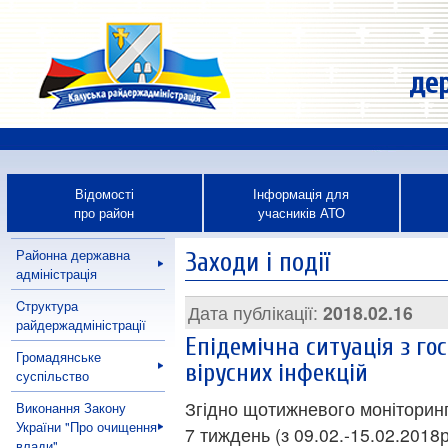
дер
Відомості
Інформація для
про район
учасників АТО
Районна державна
Заходи і події
адміністрація
Cтруктура
Дата публікації:
2018.02.16
райдержадміністрації
Епідемічна ситуація з го
Громадянське
вірусних інфекцій
суспільство
Згідно щотижневого моніторин
Виконання Закону
України "Про очищення
7 тиждень (з 09.02.-15.02.2018
влади"