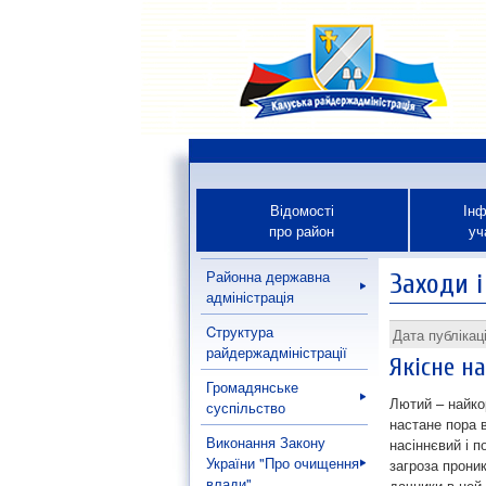
Відомості
Інф
про район
уч
Районна державна
Заходи і
адміністрація
Cтруктура
Дата публікац
райдержадміністрації
Якісне н
Громадянське
Лютий – найко
суспільство
настане пора 
Виконання Закону
насіннєвий і 
України "Про очищення
загроза проник
влади"
дачники в цей