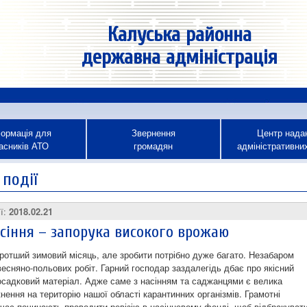
Калуська районна
державна адміністрація
ормація для
Звернення
Центр нада
асників АТО
громадян
адміністративни
 події
ії:
2018.02.21
асіння – запорука високого врожаю
ротший зимовий місяць, але зробити потрібно дуже багато. Незабаром
весняно-польових робіт. Гарний господар заздалегідь дбає про якісний
посадковий матеріал. Адже саме з насінням та саджанцями є велика
нення на територію нашої області карантинних організмів. Грамотні
 час починають проводити ревізію в насіннєвому фонді, щоб відбракуват