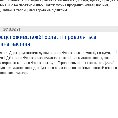
сіння, що не пережили зиму. Також можна продезінфікувати насіння,
 зелені в теплиці або вдома на підвіконні.
ії:
2018.02.21
одспоживслужбі області проводяться
ння насіння
ління Держпродспоживслужби в Івано-Франківській області, нагадує,
 базі ДУ «Івано-Франківська обласна фітосанітарна лабораторія», що
 адресою м. Івано-Франківськ вул. Горбачевського, 11 конт.тел. (0342)
водяться лабораторні дослідження з визначення посівних якостей насіння
дарських культур.