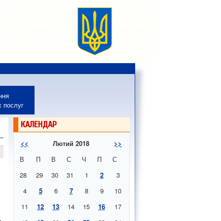
ння
х послуг
КАЛЕНДАР
<<
Лютий 2018
>>
В
П
В
С
Ч
П
С
28
29
30
31
1
2
3
4
5
6
7
8
9
10
11
12
13
14
15
16
17
и