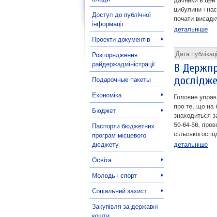
цибулини і на
Доступ до публічної
почати висадку
інформації
детальніше
Проекти документів
Дата публікац
Розпорядження
райдержадміністрації
В Держпр
дослідже
Подарочные пакеты
Економіка
Головне управ
про те, що на
Бюджет
знаходиться за
50-64-56, про
Паспорти бюджетних
сільськогоспо
програм місцевого
дюджету
детальніше
Освіта
Молодь і спорт
Соціальний захист
Закупівля за державні
кошти