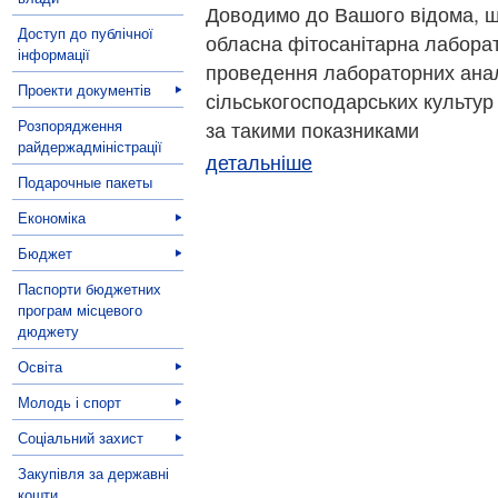
Доводимо до Вашого відома, щ
Доступ до публічної
обласна фітосанітарна лабора
інформації
проведення лабораторних анал
Проекти документів
сільськогосподарських культур
Розпорядження
за такими показниками
райдержадміністрації
детальніше
Подарочные пакеты
Економіка
Бюджет
Паспорти бюджетних
програм місцевого
дюджету
Освіта
Молодь і спорт
Соціальний захист
Закупівля за державні
кошти