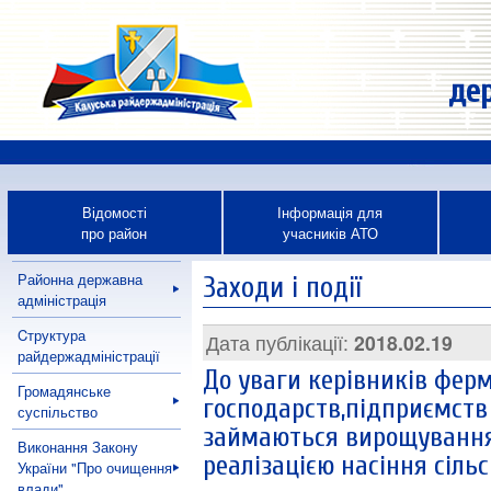
дер
Відомості
Інформація для
про район
учасників АТО
Районна державна
Заходи і події
адміністрація
Cтруктура
Дата публікації:
2018.02.19
райдержадміністрації
До уваги керівників фер
Громадянське
господарств,підприємств 
суспільство
займаються вирощування
Виконання Закону
реалізацією насіння сіль
України "Про очищення
влади"