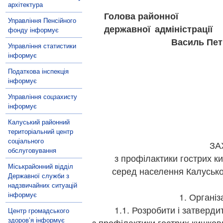
архітектура
Голова районної
Управління Пенсійного
державної 
фонду інформує
Василь Петр
Управління статистики
ЗАТВЕ
інформує
розпор
Податкова інспекція
інформує
Управління соцзахисту
інформує
від20.02.
Калуський районний
територіальний центр
соціального
ЗА
обслуговування
з профілактики гострих к
Міськрайонний відділ
серед населення Калусько
Державної служби з
надзвичайних ситуацій
інформує
1. Організ
1.1. Розробити і затвердити
Центр громадського
здоров’я інформує
з профілактики гострих кишков