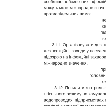
особливо небезпечних інфекцій,
можуть мати міжнародне значе
протиепідемічних вимог.
не
ке
пі
го
3.11. Організовувати дезінфе
дезінсекційні, заходи у населен
підозрою на інфекційні захвор
міжнародне значення.
пр
головни
го
3.12. Посилити контроль за
гігієнічного режиму на комунал
водопроводах, підприємствах 
торгівлі, харчової промисловос