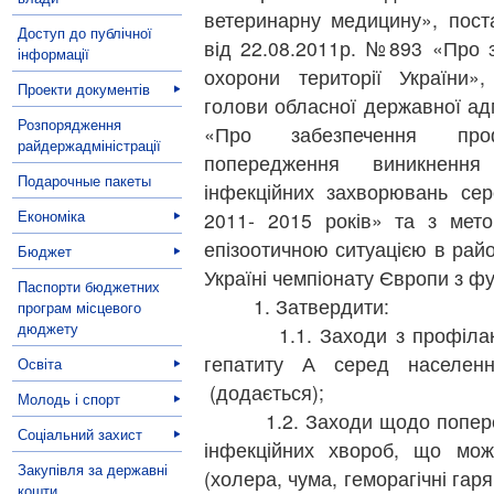
ветеринарну медицину», поста
Доступ до публічної
від 22.08.2011р. №893 «Про 
інформації
охорони території України»
Проекти документів
голови обласної державної адм
Розпорядження
«Про забезпечення про
райдержадміністрації
попередження виникнення
Подарочные пакеты
інфекційних захворювань сер
Економіка
2011- 2015 років» та з мет
епізоотичною ситуацією в райо
Бюджет
Україні чемпіонату Європи з 
Паспорти бюджетних
1. Затвердити:
програм місцевого
дюджету
1.1. Заходи з профілактик
гепатиту А серед населен
Освіта
(додається);
Молодь і спорт
1.2. Заходи щодо поперед
Соціальний захист
інфекційних хвороб, що мож
Закупівля за державні
(холера, чума, геморагічні гаря
кошти