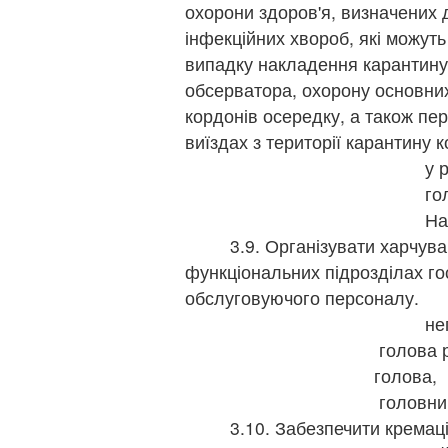
охорони здоров'я, визначених 
інфекційних хвороб, які можут
випадку накладення карантину 
обсерватора, охорону основних
кордонів осередку, а також пер
виїздах з території карантину 
у 
го
На
3.9. Організувати харчуван
функціональних підрозділах гос
обслуговуючого персоналу.
не
голова р
голов
головни
3.10. Забезпечити кремацію