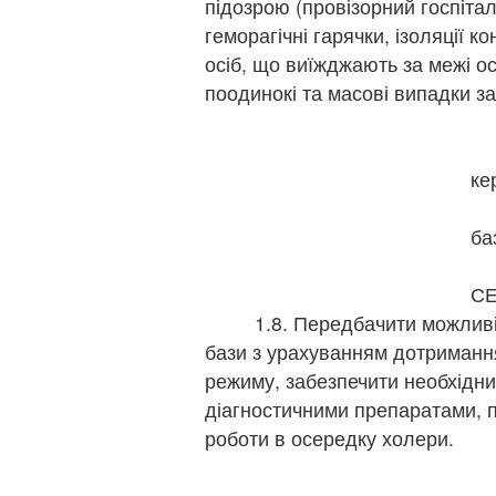
підозрою (провізорний госпіталь
геморагічні гарячки, ізоляції ко
осіб, що виїжджають за межі о
поодинокі та масові випадки 
щ
г
ке
пі
ба
г
С
1.8. Передбачити можливіст
бази з урахуванням дотриманн
режиму, забезпечити необхідни
діагностичними препаратами,
роботи в осередку холери.
щ
г