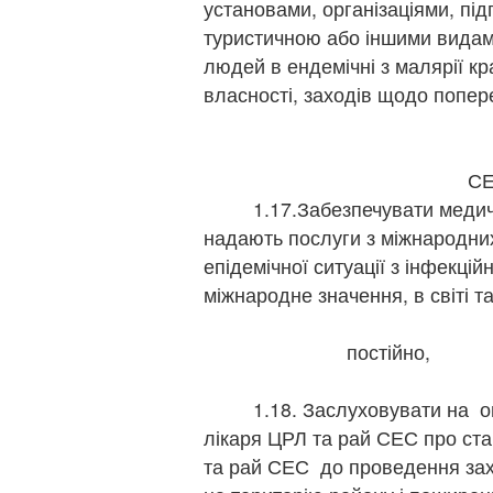
установами, організаціями, пі
туристичною або іншими видам
людей в ендемічні з малярії к
власності, заходів щодо попе
щ
г
С
1.17.Забезпечувати медичні 
надають послуги з міжнародни
епідемічної ситуації з інфекцій
міжнародне значення, в світі
пості
голов
1.18. Заслуховувати на опе
лікаря ЦРЛ та рай СЕС про ста
та рай СЕС до проведення зах