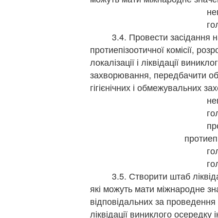
не
го
3.4. Провести засідання над
протиепізоотичної комісії, роз
локалізації і ліквідації виникл
захворювання, передбачити обс
гігієнічних і обмежувальних за
не
го
пр
протиепі
го
го
3.5. Створити штаб ліквідаці
які можуть мати міжнародне зн
відповідальних за проведення з
ліквідації виниклого осередк