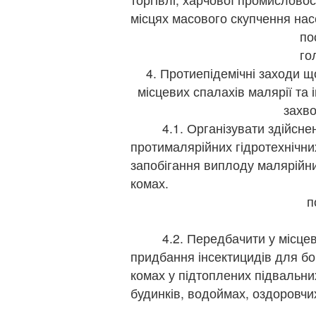
місцях масового скупчення нас
по
го
4. Протиепідемічні заходи 
місцевих спалахів малярії та
захв
4.1. Організувати здійснен
протималярійних гідротехнічних
запобігання виплоду малярійни
комах.
по
4.2. Передбачити у місцеви
придбання інсектицидів для б
комах у підтоплених підвальн
будинків, водоймах, оздоровчи