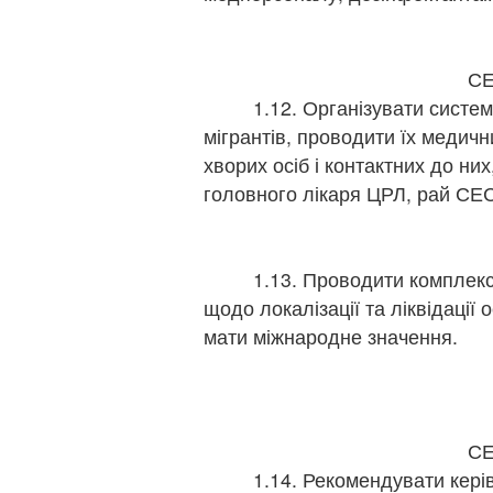
І-
г
С
1.12. Організувати система
мігрантів, проводити їх медичн
хворих осіб і контактних до ни
головного лікаря ЦРЛ, рай СЕ
п
Н
1.13. Проводити комплексні 
щодо локалізації та ліквідації 
мати міжнародне значення.
І
г
г
СЕ
1.14. Рекомендувати керівни