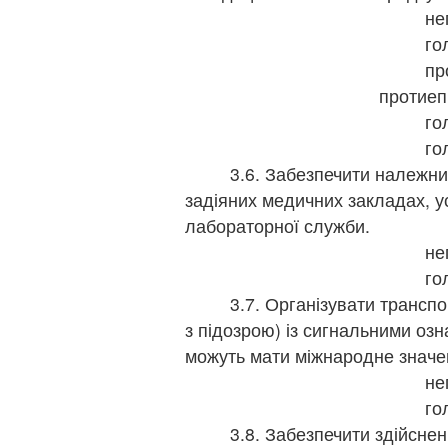
не
го
пр
протиепі
го
го
3.6. Забезпечити належний 
задіяних медичних закладах, ус
лабораторної служби.
не
го
3.7. Організувати транспорт
з підозрою) із сигнальними озн
можуть мати міжнародне значе
не
го
3.8. Забезпечити здійснення