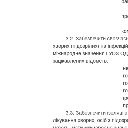
ра
г
пр
п
ко
3.2. Забезпечити своєчасне
хворих (підозрілих) на інфекці
міжнародне значення ГУОЗ ОД
зацікавлених відомств.
не
го
го
го
пр
пр
3.3. Забезпечити ізоляцію т
лікування хворих, осіб з підозр
можуть мати міжнародне знач