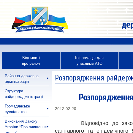
дер
Відомості
Інформація для
про район
учасників АТО
Районна державна
Розпорядження райдержа
адміністрація
Cтруктура
Розпорядження 
райдержадміністрації
Громадянське
2012.02.20
суспільство
Виконання Закону
Відповідно до законів 
України "Про очищення
санітарного та епідемічного
влади"