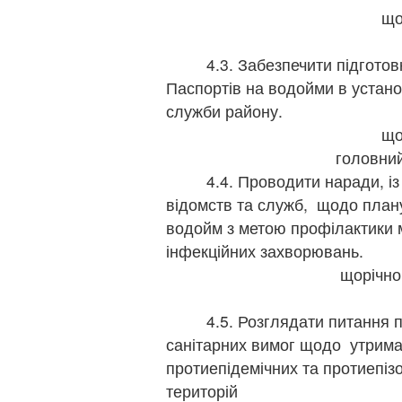
що
4.3. Забезпечити підготовку
Паспортів на водойми в установ
служби району.
що
головний
4.4. Проводити наради, із з
відомств та служб, щодо план
водойм з метою профілактики м
інфекційних захворювань.
щорічно,
4.5. Розглядати питання пр
санітарних вимог щодо утрима
протиепідемічних та протиепізо
територій