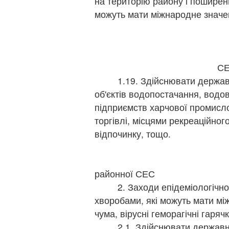
на територію району і поширенн
можуть мати міжнародне значе
щ
голов
г
С
1.19. Здійснювати державни
об'єктів водопостачання, водов
підприємств харчової промисло
торгівлі, місцями рекреаційног
відпочинку, тощо.
п
головни
районної СЕС
2. Заходи епідеміологічного
хворобами, які можуть мати мі
чума, вірусні геморагічні гарячк
2.1. Здійснювати державний