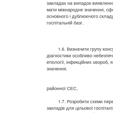
закладах на випадок виявленн
мати міжнародне значення, сф
основного і дублюючого склад
госпітальній базі .
щ
г
г
1.6. Визначити групу консуль
діагностики особливо небезпеч
етіології, інфекційних хвороб,
значення.
щорічно к
головни
районної СЕС,
головний
1.7. Розробити схеми пере
закладів для цільової госпіталіз