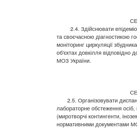
г
г
С
2.4. Здійснювати епідеміол
та своєчасною діагностикою го
моніторинг циркуляції збудник
об'єктах довкілля відповідно 
МОЗ України.
п
г
г
С
2.5. Організовувати диспанс
лабораторне обстеження осіб,
(миротворчі контингенти, інозем
нормативними документами МО
п