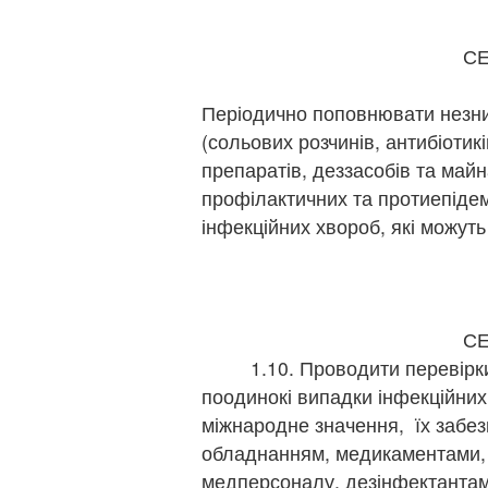
г
С
1.
Періодично поповнювати незн
(сольових розчинів, антибіотикі
препаратів, деззасобів та май
профілактичних та протиепідем
інфекційних хвороб, які можут
щ
г
г
С
1.10. Проводити перевірки г
поодинокі випадки інфекційних
міжнародне значення, їх забез
обладнанням, медикаментами, 
медперсоналу, дезінфектантам