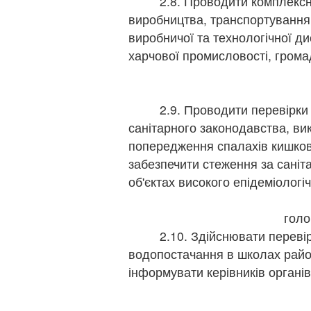
2.8. Проводити комплексні 
виробництва, транспортування 
виробничої та технологічної д
харчової промисловості, громад
2.9. Проводити перевірки д
санітарного законодавства, ви
попередження спалахів кишкови
забезпечити стеження за саніт
об'єктах високого епідеміологі
головни
2.10. Здійснювати перевірк
водопостачання в школах район
інформувати керівників органі