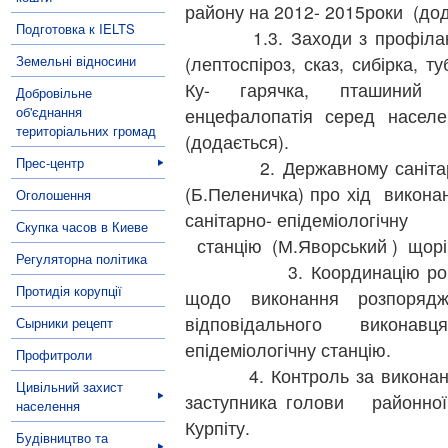
району на 2012- 2015роки (дод
Подготовка к IELTS
1.3. Заходи з профілактик
Земельні відносини
(лептоспіроз, сказ, сибірка, т
Ку- гарячка, пташиний г
Добровільне
об'єднання
енцефалопатія серед населе
територіальних громад
(додається).
Прес-центр
2. Державному санітарном
(Б.Пеленичка) про хід викона
Оголошення
санітарно- епідеміологічну
Скупка часов в Киеве
станцію (М.Яворський ) щорі
Регуляторна політика
3. Координацію роботи т
Протидія корупції
щодо виконання розпорядж
відповідального викона
Сырники рецепт
епідеміологічну станцію.
Профитроли
4. Контроль за виконання
Цивільний захист
заступника голови районної 
населення
Курпіту.
Будівництво та