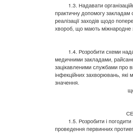
1.3. Надавати організаційно
практичну допомогу закладам о
реалізації заходів щодо попе
хвороб, що мають міжнародне 
п
го
1.4. Розробити схеми надан
медичними закладами, райсане
зацікавленими службами про в
інфекційних захворювань, які 
значенн
щорічно коре
г
г
СЕ
1.5. Розробити і погодити оп
проведення первинних протиеп