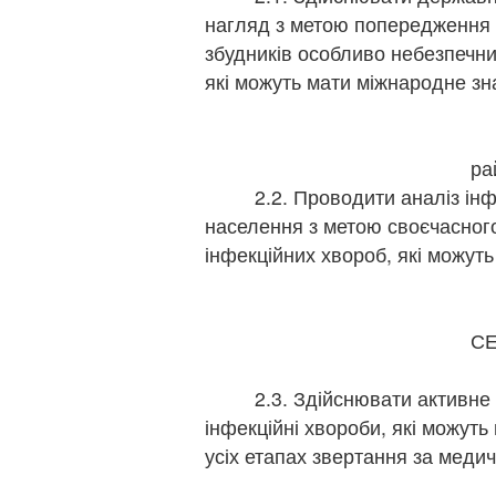
нагляд з метою попередження 
збудників особливо небезпечни
які можуть мати міжнародне з
п
г
ра
2.2. Проводити аналіз інфе
населення з метою своєчасног
інфекційних хвороб, які можут
п
г
СЕ
г
2.3. Здійснювати активне в
інфекційні хвороби, які можуть
усіх етапах звертання за мед
п