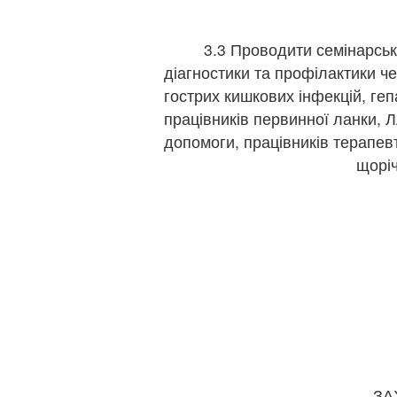
3.3 Проводити семінарські за
діагностики та профілактики ч
гострих кишкових інфекцій, ге
працівників первинної ланки, 
допомоги, працівників терапе
що
ЗАТВЕ
розпор
від20.022
ЗА