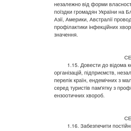
незалежно від форми власності
поїздки громадян України на Б
Азії, Америки, Австралії прово
профілактики інфекційних хво
значення.
щ
г
С
1.15. Довести до відома кері
організацій, підприємств, неза
перелік країн, ендемічних з м
серед туристів пам'ятку з проф
ензоотичних хвороб.
щ
г
С
1.16. Забезпечити постійни