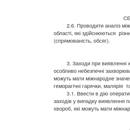
г
г
С
2.6. Проводити аналіз міжна
області, які здійснюються різ
(спрямованість, обсяг).
щ
г
3. Заходи при виявленні хво
особливо небезпечні захворюва
можуть мати міжнародне значен
геморагічні гарячки, малярія та
3.1. Ввести в дію оператив
заходів у випадку виявлення па
хвороб, які можуть мати міжна
г
г