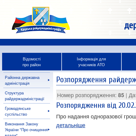
дер
Відомості
Інформація для
про район
учасників АТО
Районна державна
Розпорядження райдержа
адміністрація
Cтруктура
Номер розпорядження:
85
| Да
райдержадміністрації
Розпорядження від 20.02.
Громадянське
суспільство
Про надання одноразової грош
Виконання Закону
детальніше
України "Про очищення
влади"