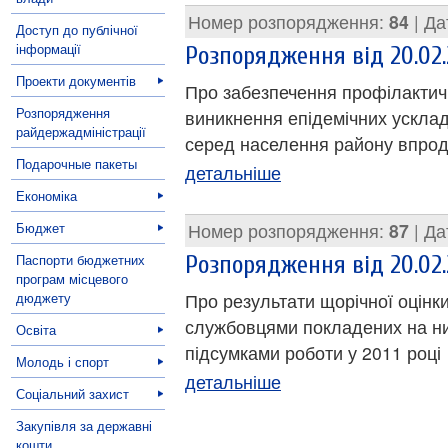
Номер розпорядження:
84
| Да
Доступ до публічної
інформації
Розпорядження від 20.02.
Проекти документів
Про забезпечення профілакти
Розпорядження
виникнення епідемічних ускла
райдержадміністрації
серед населення району впрод
Подарочные пакеты
детальніше
Економіка
Бюджет
Номер розпорядження:
87
| Да
Паспорти бюджетних
Розпорядження від 20.02
програм місцевого
дюджету
Про результати щорічної оцін
службовцями покладених на них
Освіта
підсумками роботи у 2011 році
Молодь і спорт
детальніше
Соціальний захист
Закупівля за державні
кошти